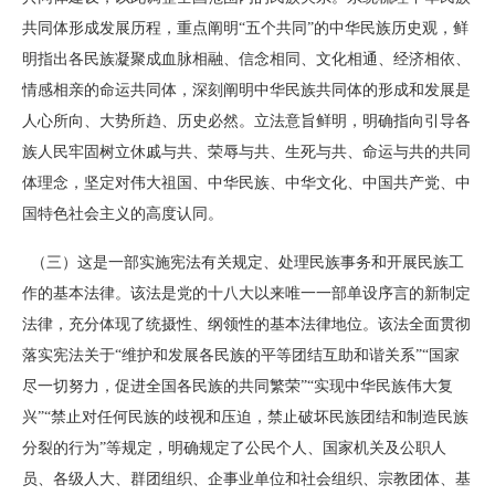
共同体形成发展历程，重点阐明“五个共同”的中华民族历史观，鲜
明指出各民族凝聚成血脉相融、信念相同、文化相通、经济相依、
情感相亲的命运共同体，深刻阐明中华民族共同体的形成和发展是
人心所向、大势所趋、历史必然。立法意旨鲜明，明确指向引导各
族人民牢固树立休戚与共、荣辱与共、生死与共、命运与共的共同
体理念，坚定对伟大祖国、中华民族、中华文化、中国共产党、中
国特色社会主义的高度认同。
（三）这是一部实施宪法有关规定、处理民族事务和开展民族工
作的基本法律。该法是党的十八大以来唯一一部单设序言的新制定
法律，充分体现了统摄性、纲领性的基本法律地位。该法全面贯彻
落实宪法关于“维护和发展各民族的平等团结互助和谐关系”“国家
尽一切努力，促进全国各民族的共同繁荣”“实现中华民族伟大复
兴”“禁止对任何民族的歧视和压迫，禁止破坏民族团结和制造民族
分裂的行为”等规定，明确规定了公民个人、国家机关及公职人
员、各级人大、群团组织、企事业单位和社会组织、宗教团体、基