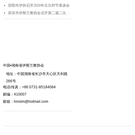
邵阳市伊协召开2026年古尔邦节座谈会
넷
邵东市伊斯兰教协会召开第二届二次理事会
넷
联系我们
中国•湖南省伊斯兰教协会
地址：中国湖南省长沙市天心区天剑路
266号
电话/传真：+86 0731-85184084
邮编：410007
邮箱：hnislm@hotmail.com