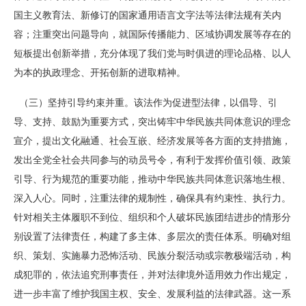
国主义教育法、新修订的国家通用语言文字法等法律法规有关内
容；注重突出问题导向，就国际传播能力、区域协调发展等存在的
短板提出创新举措，充分体现了我们党与时俱进的理论品格、以人
为本的执政理念、开拓创新的进取精神。
（三）坚持引导约束并重。该法作为促进型法律，以倡导、引
导、支持、鼓励为重要方式，突出铸牢中华民族共同体意识的理念
宣介，提出文化融通、社会互嵌、经济发展等各方面的支持措施，
发出全党全社会共同参与的动员号令，有利于发挥价值引领、政策
引导、行为规范的重要功能，推动中华民族共同体意识落地生根、
深入人心。同时，注重法律的规制性，确保具有约束性、执行力。
针对相关主体履职不到位、组织和个人破坏民族团结进步的情形分
别设置了法律责任，构建了多主体、多层次的责任体系。明确对组
织、策划、实施暴力恐怖活动、民族分裂活动或宗教极端活动，构
成犯罪的，依法追究刑事责任，并对法律境外适用效力作出规定，
进一步丰富了维护我国主权、安全、发展利益的法律武器。这一系