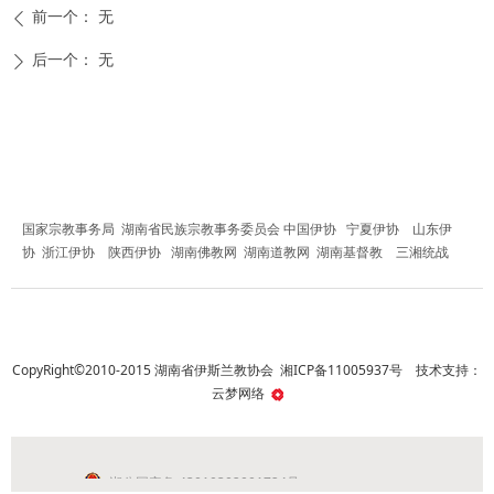
前一个：
无
ꄴ
后一个：
无
ꄲ
友情链接
国家宗教事务局
湖南省民族宗教事务委员会
中国伊协
宁夏伊协
山东伊
协
浙江伊协
陕西伊协
湖南佛教网
湖南道教网
湖南基督教
三湘统战
CopyRight©2010-2015 湖南省伊斯兰教协会
湘ICP备11005937号
技术支持：
云梦网络
湘公网安备 43010302001724号