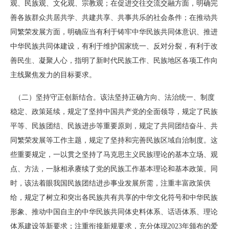
观、民族观、文化观、宗教观；在促进交往交流交融方面，明确完
善各族群众共居共学、共建共享、共事共乐的社会条件；在推动共
同繁荣发展方面，明确应当有利于铸牢中华民族共同体意识、推进
中华民族共同体建设，有利于维护国家统一、反对分裂，有利于改
善民生、凝聚人心，指明了新时代民族工作、民族地区各项工作向
主线聚焦发力的目标要求。
（二）坚持守正创新结合。该法坚持正确方向、法治统一、制度
稳定、政策延续，规定了坚持中国共产党的全面领导，规定了民族
平等、民族团结、民族进步等重要原则，规定了共同团结奋斗、共
同繁荣发展等工作主题，规定了坚持和完善民族区域自治制度。这
些重要规定，一以贯之坚持了马克思主义民族理论的基本立场、观
点、方法，一脉相承赓续了党的民族工作基本理论和基本政策。同
时，该法着眼我国民族团结进步事业发展所需，注重丰富政策供
给，规定了树立和突出各民族共有共享的中华文化符号和中华民族
形象、推动中国自主的中华民族共同体史料体系、话语体系、理论
体系建设等新要求；注重衔接新规要求，充分体现2023年颁布的爱