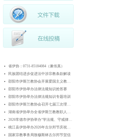
最近更新
省伊协：0731-85184084（兼传真）
넷
民族团结进步促进法中涉宗教条款解读
넷
邵阳市伊斯兰教协会开展爱国主义教育实践暨中华优秀传统文化研学活动
넷
邵阳市伊协举办法律法规知识抢答赛
넷
邵阳市伊协举办法律法规知识专题培训
넷
邵阳市伊斯兰教协会召开七届三次理事会
넷
湖南省伊协举办全省伊斯兰教教职人员解经培训暨“学法规、守戒律、重修为、树形象”主题演讲比赛
넷
2026常德市伊协举办“学法规、守戒律、重修为、树形象”专题阿訇培训班 暨阿訇演讲交流赛
넷
桃江县伊协举办2026年古尔邦节庆祝活动
넷
国家宗教事务局致穆斯林古尔邦节贺信
넷