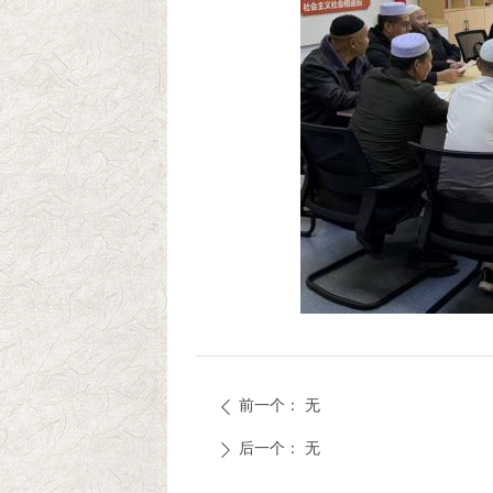
前一个：
无
ꄴ
后一个：
无
ꄲ