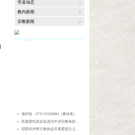
市县动态
教内新闻
宗教新闻
动
最近更新
省伊协：0731-85184084（兼传真）
넷
民族团结进步促进法中涉宗教条款解读
넷
邵阳市伊斯兰教协会开展爱国主义教育实践暨中华优秀传统文化研学活动
넷