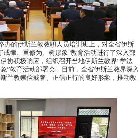
举办的伊斯兰教教职人员培训班上，对全省伊斯
守戒律、重修为、树形象”
教育活动进行了深入部
市伊协积极响应，组织
召开
当地
伊斯兰
教
界“学法
象”教育活动
部署
会
。目前，全省
伊斯兰教界
深
伊斯兰教崇俭戒奢、正信正行的良好形象，推动教