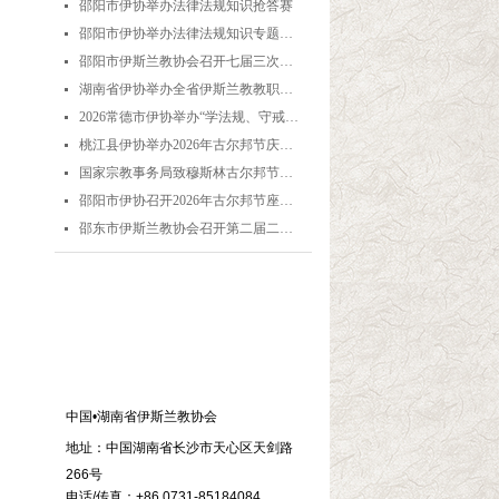
邵阳市伊协举办法律法规知识抢答赛
넷
邵阳市伊协举办法律法规知识专题培训
넷
邵阳市伊斯兰教协会召开七届三次理事会
넷
湖南省伊协举办全省伊斯兰教教职人员解经培训暨“学法规、守戒律、重修为、树形象”主题演讲比赛
넷
2026常德市伊协举办“学法规、守戒律、重修为、树形象”专题阿訇培训班 暨阿訇演讲交流赛
넷
桃江县伊协举办2026年古尔邦节庆祝活动
넷
国家宗教事务局致穆斯林古尔邦节贺信
넷
邵阳市伊协召开2026年古尔邦节座谈会
넷
邵东市伊斯兰教协会召开第二届二次理事会
넷
联系我们
中国•湖南省伊斯兰教协会
地址：中国湖南省长沙市天心区天剑路
266号
电话/传真：+86 0731-85184084