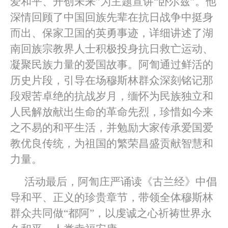
爱和平、开创未来”为主题宣讲“卧尔兹”。他
深情回顾了中国回族先辈在抗日战争中挺身
而出、保家卫国的英勇事迹，详细讲述了湖
南回族宗教界人士积极投身抗日救亡运动、
凝聚民族力量的爱国故事。阿訇通过鲜活的
历史片段，引导在场穆斯林群众深刻铭记那
段艰苦卓绝的抗战岁月，缅怀为民族独立和
人民解放献出生命的革命先烈，珍惜如今来
之不易的和平生活，并勉励大家传承爱国爱
教优良传统，为祖国的繁荣昌盛贡献智慧和
力量。
活动最后，阿訇庄严诵读《古兰经》中倡
导和平、正义的珍贵章节，带领全体穆斯林
群众共同做“都阿”，以虔诚之心祈祷世界永