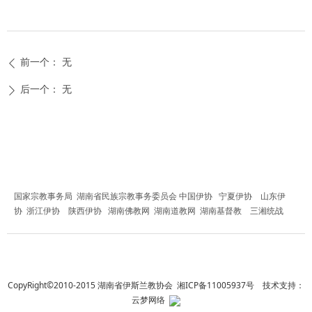
前一个：
无
ꄴ
后一个：
无
ꄲ
友情链接
国家宗教事务局
湖南省民族宗教事务委员会
中国伊协
宁夏伊协
山东伊
协
浙江伊协
陕西伊协
湖南佛教网
湖南道教网
湖南基督教
三湘统战
CopyRight©2010-2015 湖南省伊斯兰教协会
湘ICP备11005937号
技术支持：
云梦网络