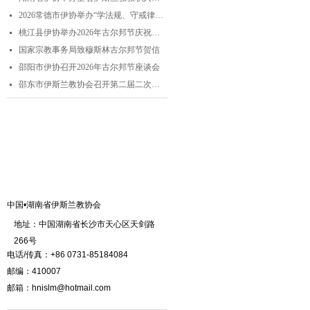
2026常德市伊协举办“学法规、守戒律、重修为、树形象”专题阿訇培训班 暨阿訇演讲交流赛
넷
桃江县伊协举办2026年古尔邦节庆祝活动
넷
国家宗教事务局致穆斯林古尔邦节贺信
넷
邵阳市伊协召开2026年古尔邦节座谈会
넷
邵东市伊斯兰教协会召开第二届二次理事会
넷
联系我们
中国•湖南省伊斯兰教协会
地址：中国湖南省长沙市天心区天剑路
266号
电话/传真：+86 0731-85184084
邮编：410007
邮箱：hnislm@hotmail.com