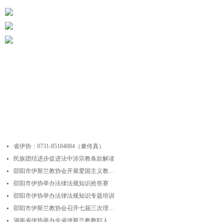
最近更新
省伊协：0731-85184084（兼传真）
넷
民族团结进步促进法中涉宗教条款解读
넷
邵阳市伊斯兰教协会开展爱国主义教育实践暨中华优秀传统文化研学活动
넷
邵阳市伊协举办法律法规知识抢答赛
넷
邵阳市伊协举办法律法规知识专题培训
넷
邵阳市伊斯兰教协会召开七届三次理事会
넷
湖南省伊协举办全省伊斯兰教教职人员解经培训暨“学法规、守戒律、重修为、树形象”主题演讲比赛
넷