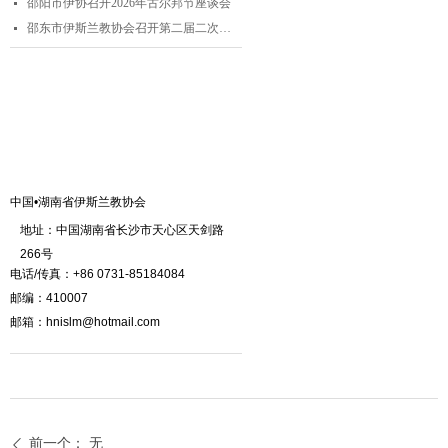
邵阳市伊协召开2026年古尔邦节座谈会
넷
邵东市伊斯兰教协会召开第二届二次理事会
넷
联系我们
中国•湖南省伊斯兰教协会
地址：中国湖南省长沙市天心区天剑路
266号
电话/传真：+86 0731-85184084
邮编：410007
邮箱：hnislm@hotmail.com
前一个：
无
ꄴ