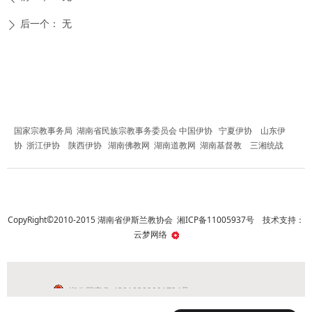
后一个：
无
ꄲ
友情链接
国家宗教事务局
湖南省民族宗教事务委员会
中国伊协
宁夏伊协
山东伊
协
浙江伊协
陕西伊协
湖南佛教网
湖南道教网
湖南基督教
三湘统战
CopyRight©2010-2015 湖南省伊斯兰教协会
湘ICP备11005937号
技术支持：
云梦网络
湘公网安备 43010302001724号