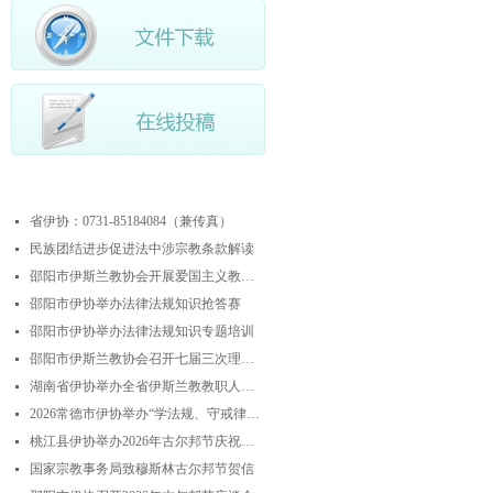
最近更新
省伊协：0731-85184084（兼传真）
넷
民族团结进步促进法中涉宗教条款解读
넷
邵阳市伊斯兰教协会开展爱国主义教育实践暨中华优秀传统文化研学活动
넷
邵阳市伊协举办法律法规知识抢答赛
넷
邵阳市伊协举办法律法规知识专题培训
넷
邵阳市伊斯兰教协会召开七届三次理事会
넷
湖南省伊协举办全省伊斯兰教教职人员解经培训暨“学法规、守戒律、重修为、树形象”主题演讲比赛
넷
2026常德市伊协举办“学法规、守戒律、重修为、树形象”专题阿訇培训班 暨阿訇演讲交流赛
넷
桃江县伊协举办2026年古尔邦节庆祝活动
넷
国家宗教事务局致穆斯林古尔邦节贺信
넷