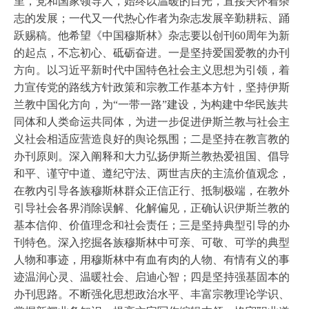
里，党和国家领导人，始终以温暖的目光，直接关怀着杂
志的发展；一代又一代热心作者为杂志发展辛勤耕耘、踊
跃赐稿。他希望《中国穆斯林》杂志要以创刊60周年为新
的起点，不忘初心、砥砺奋进。一是坚持爱国爱教的办刊
方向。以习近平新时代中国特色社会主义思想为引领，着
力宣传党的路线方针政策和宗教工作基本方针，坚持伊斯
兰教中国化方向，为“一带一路”建设，为构建中华民族共
同体和人类命运共同体，为进一步促进伊斯兰教与社会主
义社会相适应营造良好的舆论氛围；二是坚持在教言教的
办刊原则。深入阐释和大力弘扬伊斯兰教热爱祖国、倡导
和平、谨守中道、遵纪守法、两世吉庆的主流价值观念，
在教内引导各族穆斯林群众正信正行、抵制极端，在教外
引导社会各界消除误解、化解偏见，正确认识伊斯兰教的
基本信仰、价值理念和社会责任；三是坚持典型引导的办
刊特色。深入挖掘各族穆斯林中可亲、可敬、可学的典型
人物和事迹，用穆斯林中有血有肉的人物、有情有义的事
迹温润心灵、温暖社会、启迪心智；四是坚持强基固本的
办刊思路。不断强化思想政治水平、丰富宗教理论学识、