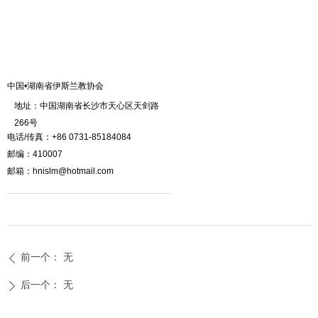
中国•湖南省伊斯兰教协会
地址：中国湖南省长沙市天心区天剑路
266号
电话/传真：+86 0731-85184084
邮编：410007
邮箱：hnislm@hotmail.com
前一个：
无
ꄴ
后一个：
无
ꄲ