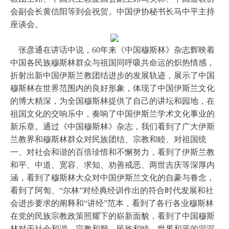
会副会长黄信阳等到会祝贺。中国伊协秘书长马中平主持
座谈会。
张彦通在讲话中说，60年来《中国穆斯林》杂志辉映着
中国各民族穆斯林群众与祖国同呼吸共命运的炽热情感，
折射出新中国伊斯兰教团结进步的发展轨迹，展示了中国
穆斯林在世界范围内的良好形象，体现了中国伊斯兰文化
的博大精深，为全国穆斯林提供了自己的讲坛和园地，在
祖国文化的交响乐中，奏响了中国伊斯兰学术文化事业的
新乐章。通过《中国穆斯林》杂志，我们看到了广大伊斯
兰教界和穆斯林群众对民族团结、宗教和睦、对祖国统
一、对社会和谐的百倍珍惜和不懈努力，看到了伊斯兰教
和平、中道、宽容、求知、劝善戒恶、两世吉庆等深厚内
涵，看到了穆斯林大众对中国伊斯兰文化的自豪与眷念，
看到了阿訇、“尔林”对经典经训作出的符合时代发展和社
会进步要求的阐释和“讲经”范本，看到了各行各业穆斯林
在党的民族宗教政策照耀下的崭新面貌，看到了中国穆斯
林对于社会和谐、宗教和顺、民族和睦、世界和平的深深