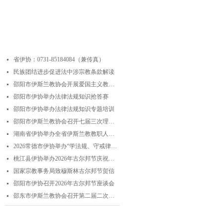
最近更新
省伊协：0731-85184084（兼传真）
넷
民族团结进步促进法中涉宗教条款解读
넷
邵阳市伊斯兰教协会开展爱国主义教育实践暨中华优秀传统文化研学活动
넷
邵阳市伊协举办法律法规知识抢答赛
넷
邵阳市伊协举办法律法规知识专题培训
넷
邵阳市伊斯兰教协会召开七届三次理事会
넷
湖南省伊协举办全省伊斯兰教教职人员解经培训暨“学法规、守戒律、重修为、树形象”主题演讲比赛
넷
2026常德市伊协举办“学法规、守戒律、重修为、树形象”专题阿訇培训班 暨阿訇演讲交流赛
넷
桃江县伊协举办2026年古尔邦节庆祝活动
넷
国家宗教事务局致穆斯林古尔邦节贺信
넷
邵阳市伊协召开2026年古尔邦节座谈会
넷
邵东市伊斯兰教协会召开第二届二次理事会
넷
联系我们